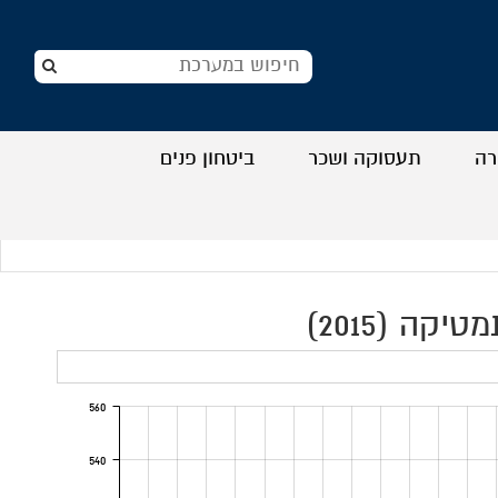
רה
תעסוקה ושכר
ביטחון פנים
+
+
+
+
ה (2015)
560
540