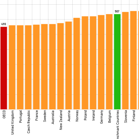
507
490
OECD
United Kingdom
Portugal
Czech Republic
France
Sweden
New Zealand
Norway
Poland
Ireland
Germany
Belgium
Benchmark Countries
Slovenia
Finland
Australia
Austria