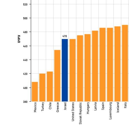
520
500
480
470
ציונים
460
440
420
400
380
Mexico
Turkey
Chile
Greece
Israel
United States
Slovak Republic
Hungary
Latvia
Spain
Luxembourg
Iceland
Italy