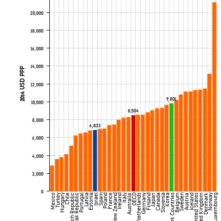
20,000
18,000
16,000
14,000
2014 USD PPP
12,000
9,801
10,000
8,504
8,000
6,833
6,000
4,000
2,000
0
Denmark
Mexico
Turkey
Hungary
Chile
Czech Republic
Slovak Republic
Portugal
Latvia
Estonia
Israel
Spain
Poland
France
New Zealand
Ireland
Italy
OECD
Netherlands
Germany
Finland
Canada
Slovenia
Korea
Benchmark Countries
Belgium
Sweden
Iceland
United States
United Kingdom
Norway
Luxembourg
Australia
Japan
Austria