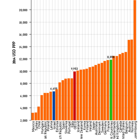
20,000
18,000
16,000
2014 USD PPP
14,000
11,858
12,000
9,953
10,000
8,000
6,699
6,000
4,000
2,000
Denmark
Mexico
Turkey
Chile
Hungary
Slovak Republic
Poland
Latvia
Israel
Estonia
Czech Republic
Spain
Slovenia
Portugal
Italy
OECD
Iceland
New Zealand
Korea
Finland
Ireland
Sweden
Germany
France
Benchmark Countries
Netherlands
United Kingdom
Canada
United States
Belgium
Norway
Luxembourg
Japan
Australia
Austria