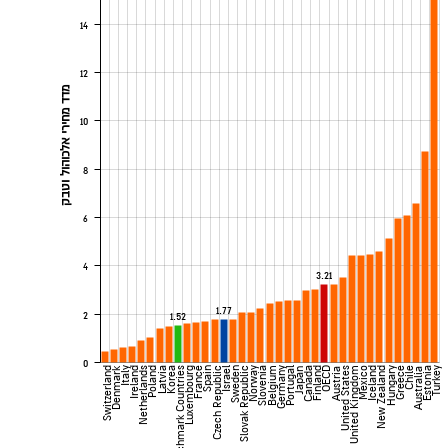
14
12
מדד מחירי אלכוהול וטבק
10
8
6
4
3.21
1.77
2
1.52
0
Denmark
Switzerland
Italy
Ireland
Netherlands
Poland
Latvia
Korea
Benchmark Countries
Luxembourg
France
Spain
Czech Republic
Israel
Sweden
Slovak Republic
Norway
Slovenia
Belgium
Germany
Portugal
Canada
Finland
OECD
United States
United Kingdom
Mexico
Iceland
New Zealand
Hungary
Greece
Chile
Estonia
Turkey
Japan
Austria
Australia