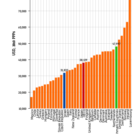
70,000
60,000
USD, 2010 PPPs
50,000
47,997
40,000
38,129
31,833
30,000
20,000
10,000
Denmark
Mexico
Chile
Latvia
Turkey
Greece
Hungary
Poland
Estonia
Portugal
Slovenia
Slovak Republic
Czech Republic
Israel
Spain
Italy
New Zealand
Korea
France
OECD
Finland
United Kingdom
Belgium
Canada
Germany
Iceland
Sweden
Netherlands
Benchmark Countries
United States
Switzerland
Norway
Ireland
Luxembourg
Japan
Austria
Australia