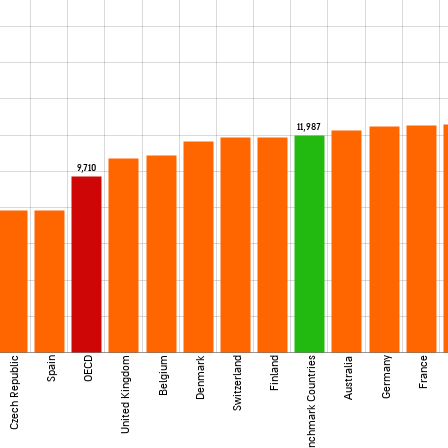
11,987
9,710
Denmark
Czech Republic
Spain
OECD
United Kingdom
Belgium
Switzerland
Finland
Benchmark Countries
Germany
France
Australia