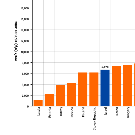
18,000
16,000
נסועה ממוצעת (ק"מ) לנפש
14,000
12,000
10,000
8,000
6,698
6,000
4,000
2,000
0
Latvia
Estonia
Turkey
Mexico
Poland
Slovak Republic
Israel
Korea
Hungary