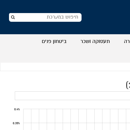
רה
תעסוקה ושכר
ביטחון פנים
+
+
+
+
0.4%
0.35%