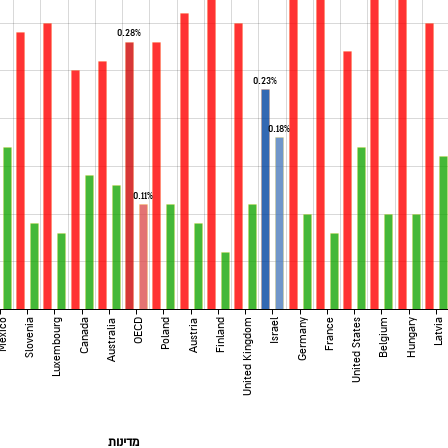
0.28%
0.23%
0.18%
0.11%
xico
Slovenia
Luxembourg
Canada
OECD
Poland
Finland
United Kingdom
Israel
Germany
France
United States
Belgium
Hungary
Latvia
Australia
Austria
מדינות