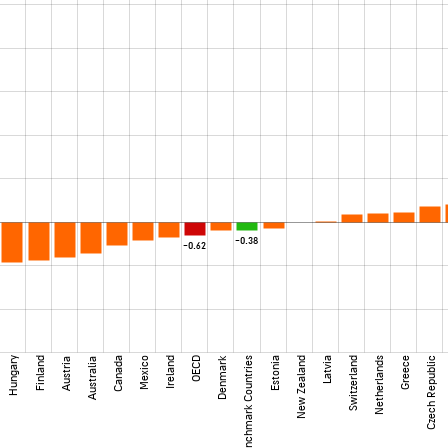
-0.38
-0.62
Denmark
Hungary
Finland
Canada
Mexico
Ireland
OECD
Benchmark Countries
Estonia
New Zealand
Latvia
Switzerland
Netherlands
Greece
Czech Republic
Austria
Australia