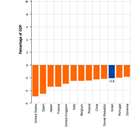
10
8
Percentage of GDP
6
4
2
0
-2
-2.11
-4
-6
United States
Spain
France
United Kingdom
Italy
Belgium
Poland
Chile
Slovak Republic
Israel
Portugal
Slovenia
Japan