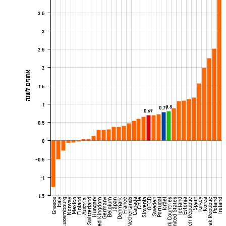
3.5
3
2.5
2
אחוזים לשנה
1.5
1
0.8
0.77
0.69
0.5
0
-0.5
-1
-1.5
Denmark
Greece
Italy
Luxembourg
Norway
Mexico
Finland
Switzerland
Hungary
United Kingdom
Germany
Belgium
France
Netherlands
Canada
Chile
Slovenia
OECD
Sweden
Portugal
Israel
Benchmark Countries
United States
Iceland
Estonia
Czech Republic
Spain
Turkey
Korea
Slovak Republic
Poland
Ireland
Austria
Japan