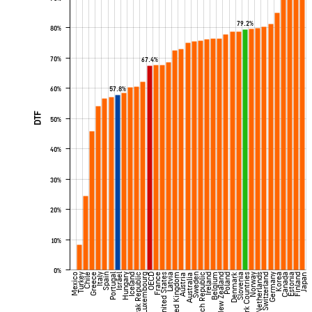
79.2%
80%
70%
67.4%
60%
57.8%
DTF
50%
40%
30%
20%
10%
0%
Denmark
Mexico
Turkey
Chile
Greece
Italy
Spain
Portugal
Israel
Hungary
Iceland
Slovak Republic
Luxembourg
OECD
France
United States
Latvia
United Kingdom
Sweden
Czech Republic
Ireland
Belgium
New Zealand
Poland
Slovenia
Benchmark Countries
Norway
Netherlands
Switzerland
Germany
Korea
Canada
Estonia
Finland
Austria
Australia
Japan