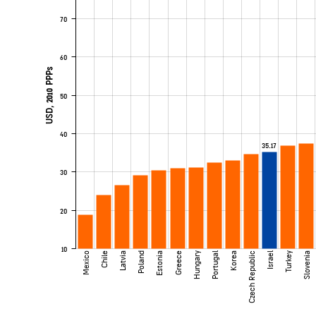
70
60
USD, 2010 PPPs
50
40
35.17
30
20
10
Mexico
Chile
Latvia
Poland
Estonia
Greece
Hungary
Portugal
Korea
Czech Republic
Israel
Turkey
Slovenia