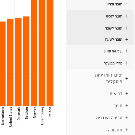
תוצר ופריון
תוצר לנפש
תוצר לעובד
תוצר לשעה
עוני ואי שוויון
מדדי ממשלה
יציבות ומדיניות
פיסקלית
בריאות
חינוך
Denmark
Netherlands
United States
Belgium
Norway
Luxembourg
Ireland
סביבה ואנרגיה
תחבורה