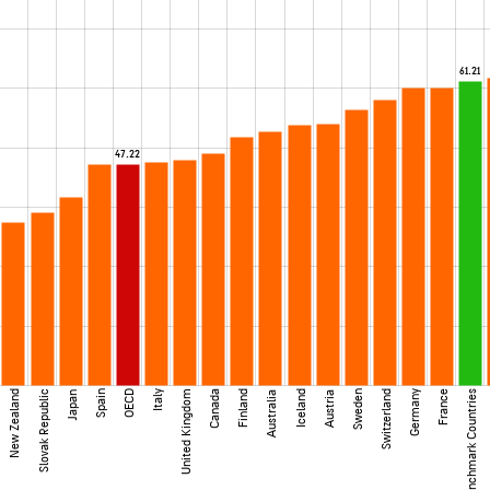
61.21
47.22
New Zealand
Slovak Republic
Spain
OECD
Italy
United Kingdom
Canada
Finland
Iceland
Sweden
Switzerland
Germany
France
Benchmark Countries
Japan
Australia
Austria