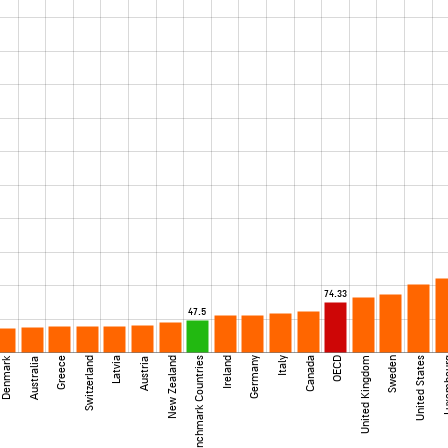
74.33
47.5
Denmark
Greece
Switzerland
Latvia
New Zealand
Benchmark Countries
Ireland
Germany
Italy
Canada
OECD
United Kingdom
Sweden
United States
Luxem
Australia
Austria