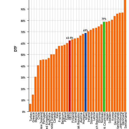
90%
79%
80%
69%
70%
62.5%
60%
DTF
50%
40%
30%
20%
10%
0%
Denmark
Turkey
Greece
Mexico
Chile
New Zealand
Portugal
United Kingdom
United States
Canada
Italy
France
Belgium
Poland
Spain
OECD
Finland
Iceland
Slovak Republic
Hungary
Israel
Ireland
Slovenia
Latvia
Czech Republic
Estonia
Norway
Benchmark Countries
Sweden
Korea
Germany
Netherlands
Luxembourg
Switzerland
Australia
Austria
Japan