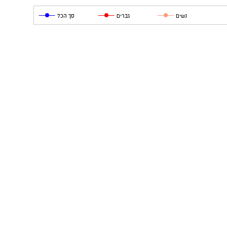
נשים
גברים
סך הכל